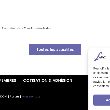
Assemblée Générale 2024 : Association de la Zone Industrielle des Châtelets.
Toutes les actualités
Pour offrir 
cookies pour
ces technolo
MEMBRES
COTISATION & ADHÉSION
navigation ou
consentement
2KOM
|
Forum
|
Mon compte
Ac