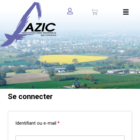
Aller
au
contenu
Accueil
»
Mon compte
Mon compte
Se connecter
Identifiant ou e-mail
*